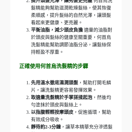
提升頭髮光澤，讓秀髮更亮麗
何首烏洗
髮精能夠幫助滋潤乾燥髮絲，使其恢復
柔順感，提升髮絲的自然光澤，讓頭髮
看起來更健康、更亮麗。
平衡油脂，減少頭皮負擔
適量的油脂對
於頭皮與髮絲的健康至關重要，何首烏
洗髮精能幫助調節油脂分泌，讓髮絲保
持輕盈不厚重。
正確使用何首烏洗髮精的步驟
先用溫水徹底濕潤頭髮
，幫助打開毛鱗
片，讓洗髮精更容易發揮效果。
取適量洗髮精於手掌搓揉起泡
，然後均
勻塗抹於頭皮與髮絲上。
以指腹輕輕按摩頭皮
，促進循環，幫助
有效成分吸收。
靜待約2-3分鐘
，讓草本精華充分滲透髮