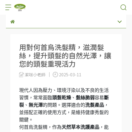
用對何首烏洗髮精，滋潤髮
絲，提升頭髮的自然光澤，讓
您的頭髮重現活力
潔咪小老師
2025-03-11
現代人因為壓力、環境汙染以及不良的生活
習慣，常常面臨
頭髮乾燥
、
髮絲脆弱
容易
斷
裂
、
無光澤
的問題。選擇適合的
洗髮產品
，
並搭配正確的使用方式，是維持健康秀髮的
關鍵。
何首烏洗髮精，作為
天然草本洗護產品
，能