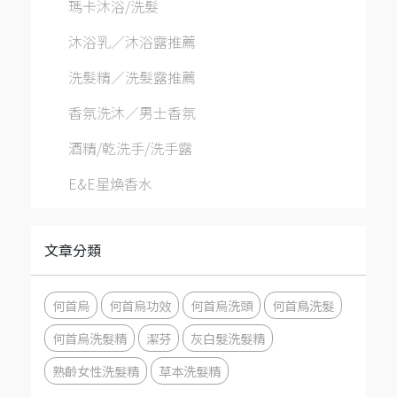
瑪卡沐浴/洗髮
沐浴乳／沐浴露推薦
洗髮精／洗髮露推薦
香氛洗沐／男士香氛
酒精/乾洗手/洗手露
E&E星煥香水
文章分類
何首烏
何首烏功效
何首烏洗頭
何首鳥洗髮
何首烏洗髮精
潔芬
灰白髮洗髮精
熟齡女性洗髮精
草本洗髮精