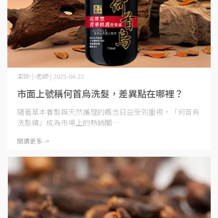
潔咪小老師 | 2025-04-22
市面上號稱何首烏洗髮，差異點在哪裡？
隨著草本養髮與天然護理的概念日益受到重視，「何首烏
洗髮精」成為市場上的熱銷關⋯
閱讀更多 ->