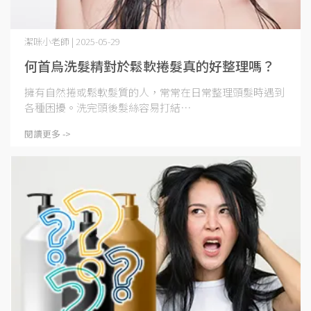
潔咪小老師 | 2025-05-29
何首烏洗髮精對於鬆軟捲髮真的好整理嗎？
擁有自然捲或鬆軟髮質的人，常常在日常整理頭髮時遇到
各種困擾。洗完頭後髮絲容易打結⋯
閱讀更多 ->