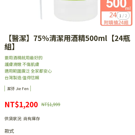
1
/
2
【醫潔】75%清潔用酒精500ml【24瓶
組】
要用酒精就用最好的
護膚滑嫩 不傷肌膚
適用範圍廣泛 全家都安心
台灣製造 值得信賴
潔芬 Jie Fen
NT$1,200
NT$1,999
供貨狀況:
尚有庫存
款式