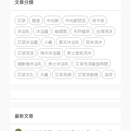
文章分類
艾草
檀香
中元節
中元節禁忌
保平安
沐浴乳
沐浴露
敏感肌
天然植萃
台灣洗沐
艾草沐浴露
小暑
夏天沐浴乳
草本洗沐
艾草洗澡
瑪卡沐浴露
男士香氛洗沐
運動後沐浴乳
男士沐浴乳
艾草洗澡最佳時間
艾草文化
大暑
艾草洗頭
艾草洗髮精
潔芬
最新文章