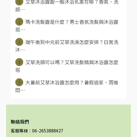
1
艾草沐浴露跟一般沐浴乳差在哪？香氣、洗
感⋯
2
瑪卡洗髮露是什麼？男士香氛洗髮與沐浴露
搭⋯
3
端午後到中元前艾草洗澡怎麼安排？日常洗
沐⋯
4
艾草洗頭可以嗎？艾草洗髮精與沐浴露怎麼
搭
5
大暑前艾草沐浴露怎麼用？暑假返家、雨後
悶⋯
聯絡我們
客服專線：06-2653888#27