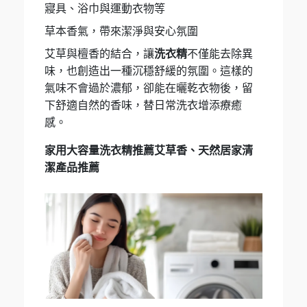
寢具、浴巾與運動衣物等
草本香氣，帶來潔淨與安心氛圍
艾草與檀香的結合，讓
洗衣精
不僅能去除異
味，也創造出一種沉穩舒緩的氛圍。這樣的
氣味不會過於濃郁，卻能在曬乾衣物後，留
下舒適自然的香味，替日常洗衣增添療癒
感。
家用大容量洗衣精推薦艾草香、天然居家清
潔產品推薦